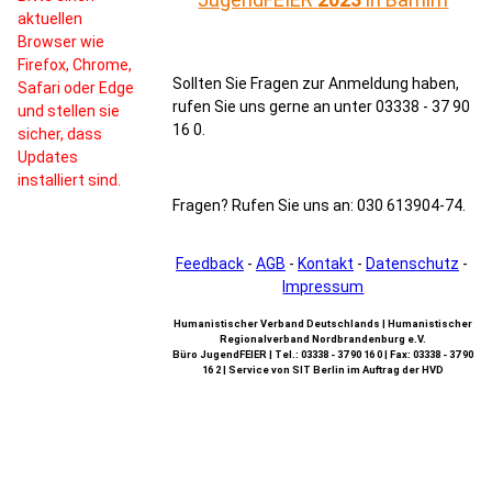
aktuellen
Browser wie
Firefox, Chrome,
Sollten Sie Fragen zur Anmeldung haben,
Safari oder Edge
rufen Sie uns gerne an unter 03338 - 37 90
und stellen sie
16 0.
sicher, dass
Updates
installiert sind.
Fragen? Rufen Sie uns an: 030 613904-74.
Feedback
-
AGB
-
Kontakt
-
Datenschutz
-
Impressum
Humanistischer Verband Deutschlands | Humanistischer
Regionalverband Nordbrandenburg e.V.
Büro JugendFEIER | Tel.: 03338 - 37 90 16 0 | Fax: 03338 - 37 90
16 2 | Service von SIT Berlin im Auftrag der HVD