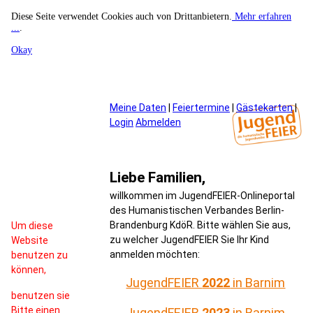
Diese Seite verwendet Cookies auch von Drittanbietern.
Mehr erfahren
...
.
Okay
Meine Daten
|
Feiertermine
|
Gästekarten
|
Login
Abmelden
Liebe Familien,
willkommen im JugendFEIER-Onlineportal
des Humanistischen Verbandes Berlin-
Brandenburg KdöR. Bitte wählen Sie aus,
Um diese
zu welcher JugendFEIER Sie Ihr Kind
Website
anmelden möchten:
benutzen zu
können,
JugendFEIER
2022
in Barnim
benutzen sie
Bitte einen
JugendFEIER
2023
in Barnim